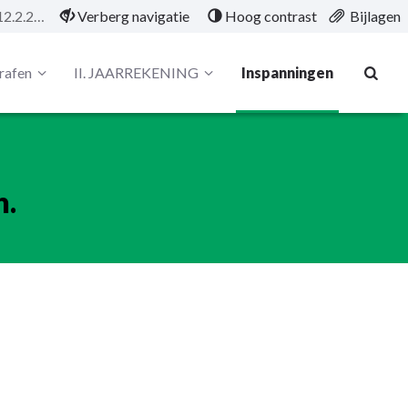
4.12.2.2 Inwoners informeren.
Verberg navigatie
Hoog contrast
Bijlagen
rafen
II. JAARREKENING
Inspanningen
n.