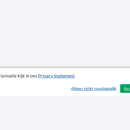
ormatie kijk in ons
Privacy Statement
.
atiedatum: 02-06-2025
Alleen strikt noodzakelijk
Ac
y Statement
p