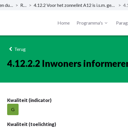
Opgave: Een duurzame toekomst (Energietransitie)
>
Resultaat
>
4.12.2 Voor het zonnelint A12 is i.s.m. gemeenten Utrecht en Montfoort, de provincie en RWS een uitvoeringsplan opgesteld.
>
Home
Programma's
Parag
Terug
4.12.2.2 Inwoners informere
Kwaliteit (indicator)
G
Kwaliteit (toelichting)