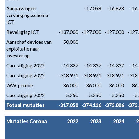
Aanpassingen 
-17.058
-16.828
-16
vervangingsschema 
ICT
Beveiliging ICT
-137.000
-127.000
-127.000
-127
Aanschaf devices van 
50.000
exploitatie naar 
investering
Cao-stijging 2022
-14.337
-14.337
-14.337
-14
Cao-stijging 2022
-318.971
-318.971
-318.971
-318
WW-premie
86.000
86.000
86.000
86
Cao-stijging 2022
-5.250
-5.250
-5.250
-5
Totaal mutaties
-317.058
-374.116
-373.886
-373
Mutaties Corona
2022
2023
2024
2