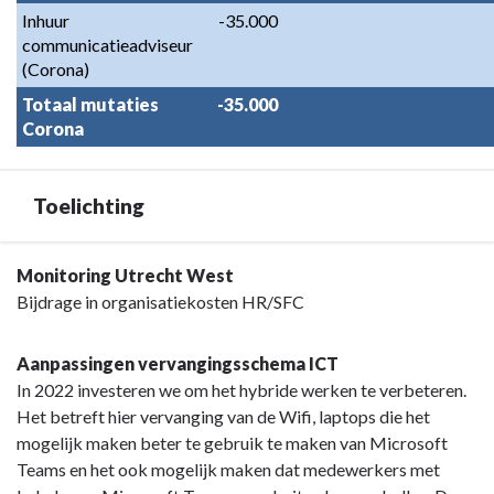
Inhuur 
-35.000
communicatieadviseur 
(Corona)
Totaal mutaties 
-35.000
Corona
Toelichting
Terug
Monitoring Utrecht West
naar
Bijdrage in organisatiekosten HR/SFC
navigatie
-
Aanpassingen vervangingsschema ICT
Programma
In 2022 investeren we om het hybride werken te verbeteren.
8.
Het betreft hier vervanging van de Wifi, laptops die het
Overhead
mogelijk maken beter te gebruik te maken van Microsoft
-
Teams en het ook mogelijk maken dat medewerkers met
Toelichting