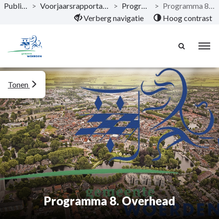
Publicaties
>
Voorjaarsrapportage 2022 Raad
>
Programma's
>
Programma 8. Overhead
Naar hoofdinhoud
Verberg navigatie
Hoog contrast
Tonen
Programma 8. Overhead