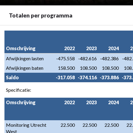
Totalen per programma
Terug
naar
navigatie
Omschrijving
2022
2023
2024
2
-
Afwijkingen lasten
-475.558
-482.616
-482.386
-482
Programma
Afwijkingen baten
158.500
108.500
108.500
108
8.
Overhead
Saldo
-317.058
-374.116
-373.886
-373
-
Specificatie:
Totalen
per
Omschrijving
2022
2023
2024
2
programma
Monitoring Utrecht 
22.500
22.500
22.500
22
West