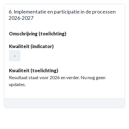
6. Implementatie en participatie in de processen
2026-2027
Terug
Omschrijving (toelichting)
naar
navigatie
Kwaliteit (indicator)
-
-
Opgave:
Organisatie
en
Kwaliteit (toelichting)
dienstverlening
Resultaat staat voor 2026 en verder. Nu nog geen
-
updates.
Resultaat
-
6.
Implementatie
en
participatie