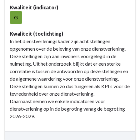
Resultaat
Kwaliteit (indicator)
-
G
3.
Voorstel
indicatoren
Kwaliteit (toelichting)
voor
In het dienstverleningskader zijn acht stellingen
dienstverlening
opgenomen over de beleving van onze dienstverlening.
Deze stellingen zijn aan inwoners voorgelegd in de
nulmeting. Uit het onderzoek blijkt dat er een sterke
correlatie is tussen de antwoorden op deze stellingen en
de algemene waardering voor onze dienstverlening.
Deze stellingen kunnen zo dus fungeren als KPI’s voor de
tevredenheid over onze dienstverlening.
Daarnaast nemen we enkele indicatoren voor
dienstverlening op in de begroting vanag de begroting
2026-2029.