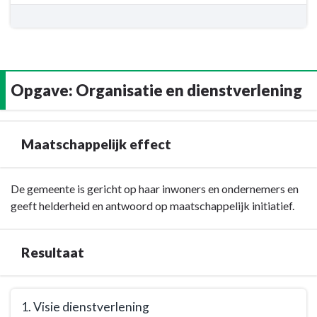
-
Resultaat
-
3.
Een
Opgave: Organisatie en dienstverlening
algemene
handreiking
voor
samenwerkingsafspraken.
Maatschappelijk effect
Terug
De gemeente is gericht op haar inwoners en ondernemers en
naar
geeft helderheid en antwoord op maatschappelijk initiatief.
navigatie
-
Resultaat
Opgave:
Organisatie
en
Terug
1. Visie dienstverlening
dienstverlening
naar