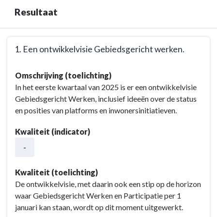
Opgave:
Resultaat
Vitale
wijken,
dorpen
Terug
1. Een ontwikkelvisie Gebiedsgericht werken.
en
naar
het
navigatie
Terug
buitengebied
Omschrijving (toelichting)
-
naar
-
In het eerste kwartaal van 2025 is er een ontwikkelvisie
Opgave:
navigatie
Maatschappelijk
Gebiedsgericht Werken, inclusief ideeën over de status
Vitale
-
effect
en posities van platforms en inwonersinitiatieven.
wijken,
Opgave:
dorpen
Vitale
Kwaliteit (indicator)
en
wijken,
het
-
dorpen
buitengebied
en
-
het
Kwaliteit (toelichting)
Resultaat
buitengebied
De ontwikkelvisie, met daarin ook een stip op de horizon
-
waar Gebiedsgericht Werken en Participatie per 1
Resultaat
januari kan staan, wordt op dit moment uitgewerkt.