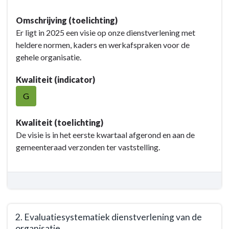
-
navigatie
Terug
Maatschappelijk
Omschrijving (toelichting)
-
naar
effect
Er ligt in 2025 een visie op onze dienstverlening met
Opgave:
navigatie
heldere normen, kaders en werkafspraken voor de
Organisatie
-
gehele organisatie.
en
Opgave:
dienstverlening
Organisatie
Kwaliteit (indicator)
-
en
Resultaat
G
dienstverlening
-
Resultaat
Kwaliteit (toelichting)
-
De visie is in het eerste kwartaal afgerond en aan de
1.
gemeenteraad verzonden ter vaststelling.
Visie
dienstverlening
2. Evaluatiesystematiek dienstverlening van de
organisatie