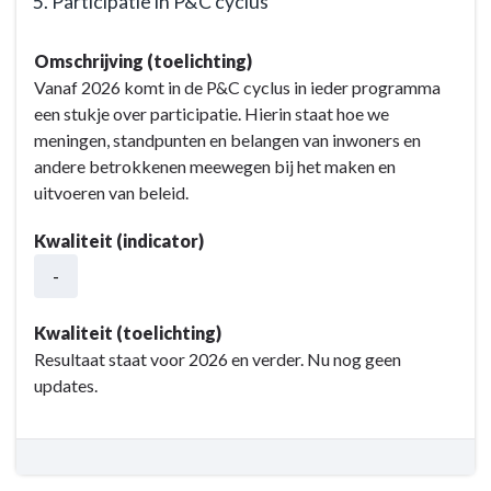
5. Participatie in P&C cyclus
"Participatie
en
Terug
inspraak"
Omschrijving (toelichting)
naar
uiterlijk
Vanaf 2026 komt in de P&C cyclus in ieder programma
navigatie
afgerond
een stukje over participatie. Hierin staat hoe we
-
2026.
meningen, standpunten en belangen van inwoners en
Opgave:
andere betrokkenen meewegen bij het maken en
Organisatie
uitvoeren van beleid.
en
dienstverlening
Kwaliteit (indicator)
-
-
Resultaat
-
5.
Kwaliteit (toelichting)
Participatie
Resultaat staat voor 2026 en verder. Nu nog geen
in
updates.
P&C
cyclus