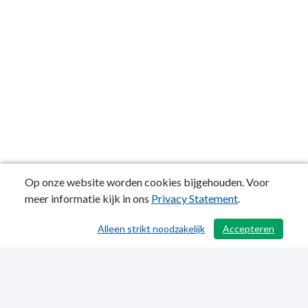
in
de
processen
2026-
2027
Op onze website worden cookies bijgehouden. Voor
meer informatie kijk in ons
Privacy Statement
.
Alleen strikt noodzakelijk
Accepteren
/ 411