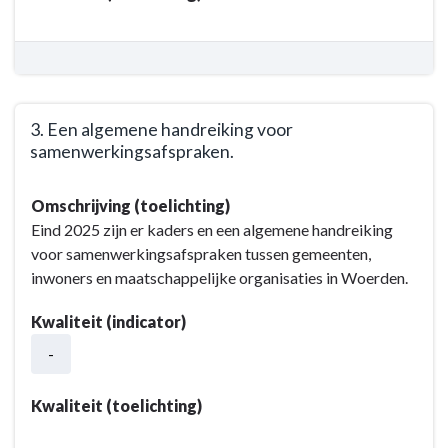
Resultaat
-
2.
Een
uitwerking
3. Een algemene handreiking voor
van
samenwerkingsafspraken.
de
georganiseerde
Terug
Omschrijving (toelichting)
bewonersverbanden.
naar
Eind 2025 zijn er kaders en een algemene handreiking
navigatie
voor samenwerkingsafspraken tussen gemeenten,
-
inwoners en maatschappelijke organisaties in Woerden.
Opgave:
Vitale
Kwaliteit (indicator)
wijken,
-
dorpen
en
het
Kwaliteit (toelichting)
buitengebied