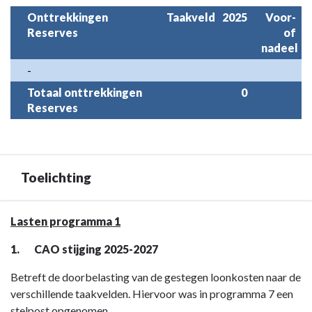
Onttrekkingen 
Taakveld
2025
Voor- 
Reserves
of 
nadeel
-
Totaal onttrekkingen 
0
Reserves
Toelichting
Terug
Lasten programma 1
naar
1.
CAO stijging 2025-2027
navigatie
-
Betreft de doorbelasting van de gestegen loonkosten naar de
Programma
verschillende taakvelden. Hiervoor was in programma 7 een
1
stelpost opgenomen.