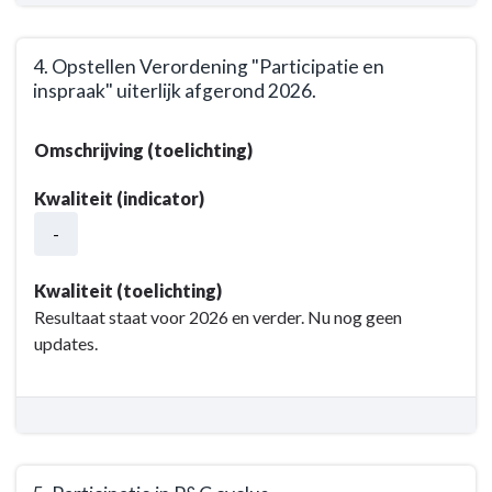
4. Opstellen Verordening "Participatie en
inspraak" uiterlijk afgerond 2026.
Terug
Omschrijving (toelichting)
naar
navigatie
Kwaliteit (indicator)
-
-
Opgave:
Organisatie
en
Kwaliteit (toelichting)
dienstverlening
Resultaat staat voor 2026 en verder. Nu nog geen
-
updates.
Resultaat
-
4.
Opstellen
Verordening