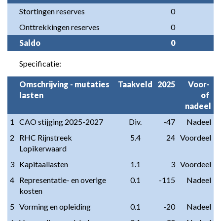
Stortingen reserves
0
Onttrekkingen reserves
0
Saldo
0
Specificatie:
Omschrijving - mutaties 
Taakveld
2025
Voor- 
lasten
of 
nadeel
1
CAO stijging 2025-2027
Div.
-47
Nadeel
2
RHC Rijnstreek 
5.4
24
Voordeel
Lopikerwaard
3
Kapitaallasten
1.1
3
Voordeel
4
Representatie- en overige 
0.1
-115
Nadeel
kosten
5
Vorming en opleiding
0.1
-20
Nadeel