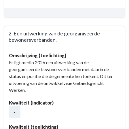
-
1.
Een
ontwikkelvisie
Gebiedsgericht
2. Een uitwerking van de georganiseerde
werken.
bewonersverbanden.
Terug
Omschrijving (toelichting)
naar
Er ligt medio 2026 een uitwerking van de
navigatie
georganiseerde bewonersverbanden met daarin de
-
status en positie die de gemeente hen toekent. Dit ter
Opgave:
uitvoering van de ontwikkelvisie Gebiedsgericht
Vitale
Werken.
wijken,
dorpen
Kwaliteit (indicator)
en
-
het
buitengebied
-
Kwaliteit (toelichting)