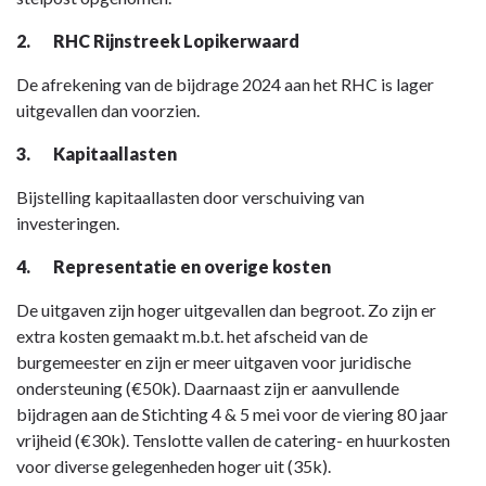
Bestuur,
dienstverlening
2.
RHC Rijnstreek Lopikerwaard
en
De afrekening van de bijdrage 2024 aan het RHC is lager
veiligheid
uitgevallen dan voorzien.
-
Toelichting
3.
Kapitaallasten
Bijstelling kapitaallasten door verschuiving van
investeringen.
4.
Representatie en overige kosten
De uitgaven zijn hoger uitgevallen dan begroot. Zo zijn er
extra kosten gemaakt m.b.t. het afscheid van de
burgemeester en zijn er meer uitgaven voor juridische
ondersteuning (€50k). Daarnaast zijn er aanvullende
bijdragen aan de Stichting 4 & 5 mei voor de viering 80 jaar
vrijheid (€30k). Tenslotte vallen de catering- en huurkosten
voor diverse gelegenheden hoger uit (35k).