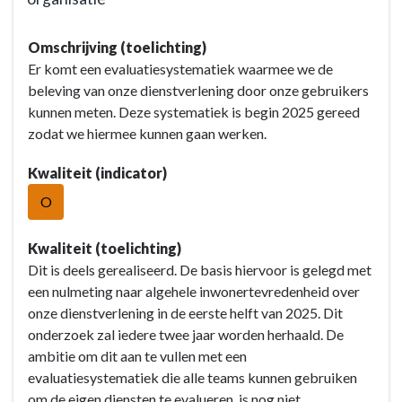
Terug
Omschrijving (toelichting)
naar
Er komt een evaluatiesystematiek waarmee we de
navigatie
beleving van onze dienstverlening door onze gebruikers
-
kunnen meten. Deze systematiek is begin 2025 gereed
Opgave:
zodat we hiermee kunnen gaan werken.
Organisatie
en
Kwaliteit (indicator)
dienstverlening
O
-
Resultaat
-
Kwaliteit (toelichting)
2.
Dit is deels gerealiseerd. De basis hiervoor is gelegd met
Evaluatiesystematiek
een nulmeting naar algehele inwonertevredenheid over
dienstverlening
onze dienstverlening in de eerste helft van 2025. Dit
van
onderzoek zal iedere twee jaar worden herhaald. De
de
ambitie om dit aan te vullen met een
organisatie
evaluatiesystematiek die alle teams kunnen gebruiken
om de eigen diensten te evalueren, is nog niet