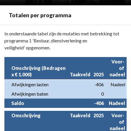
Totalen per programma
Terug
In onderstaande tabel zijn de mutaties met betrekking tot
naar
programma 1 'Bestuur, dienstverlening en
navigatie
veiligheid' opgenomen.
-
Programma
Voor- 
Omschrijving (Bedragen 
of 
1
x € 1.000)
Taakveld
2025
nadeel
Bestuur,
dienstverlening
Afwijkingen lasten
-406
Nadeel
en
Afwijkingen baten
0
veiligheid
Saldo
-406
Nadeel
-
Totalen
Omschrijving
Taakveld
2025
Voor- 
per
of 
programma
nadeel