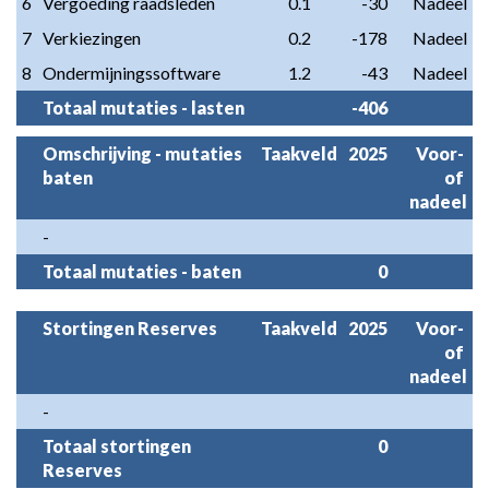
6
Vergoeding raadsleden
0.1
-30
Nadeel
7
Verkiezingen
0.2
-178
Nadeel
8
Ondermijningssoftware
1.2
-43
Nadeel
Totaal mutaties - lasten
-406
Omschrijving - mutaties 
Taakveld
2025
Voor- 
baten
of 
nadeel
-
Totaal mutaties - baten
0
Stortingen Reserves
Taakveld
2025
Voor- 
of 
nadeel
-
Totaal stortingen 
0
Reserves