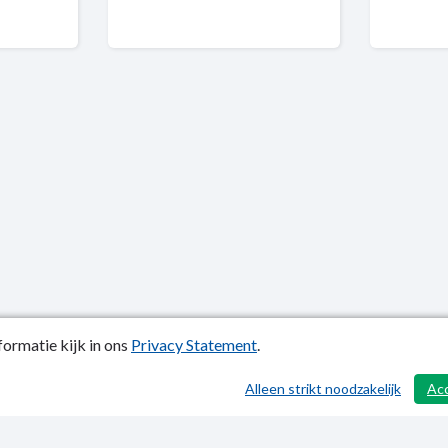
ormatie kijk in ons
Privacy Statement
.
atiedatum: 20-11-2025
Alleen strikt noodzakelijk
Ac
y Statement