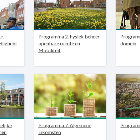
r,
Programma 2. Fysiek beheer
Programm
iligheid
openbare ruimte en
domein
Mobiliteit
elijke
Programma 7. Algemene
Program
nen
inkomsten