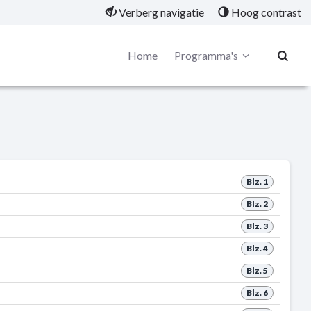
Verberg navigatie
Hoog contrast
Home
Programma's
Blz. 1
Blz. 2
Blz. 3
Blz. 4
Blz. 5
Blz. 6