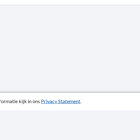
ormatie kijk in ons
Privacy Statement
.
atiedatum: 04-11-2022
y Statement
p