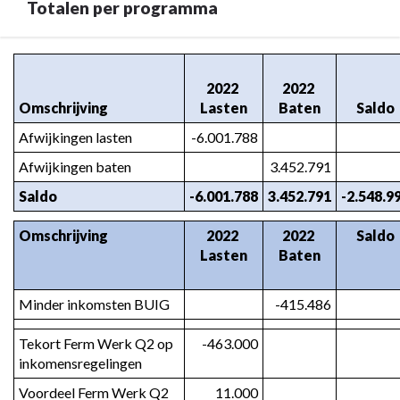
Totalen per programma
Terug
naar
2022 
2022 
navigatie
Omschrijving
Lasten
Baten
Saldo
-
Afwijkingen lasten
-6.001.788
Programma
Afwijkingen baten
3.452.791
3.
Sociaal
Saldo
-6.001.788
3.452.791
-2.548.9
domein
-
Omschrijving
2022 
2022 
Saldo
Lasten
Baten
Totalen
per
programma
Minder inkomsten BUIG
-415.486
Tekort Ferm Werk Q2 op 
-463.000
inkomensregelingen
Voordeel Ferm Werk Q2 
11.000