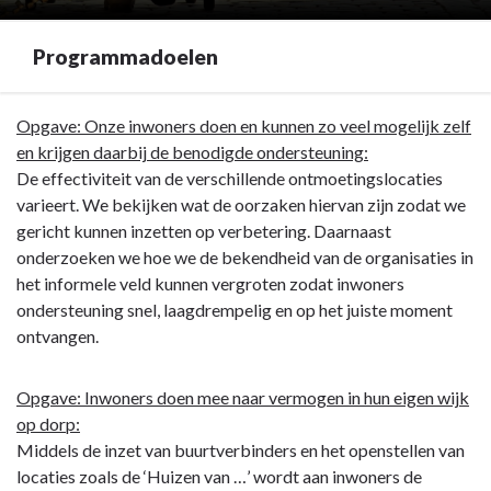
Programmadoelen
Terug
Opgave: Onze inwoners doen en kunnen zo veel mogelijk zelf
naar
en krijgen daarbij de benodigde ondersteuning:
navigatie
De effectiviteit van de verschillende ontmoetingslocaties
-
varieert. We bekijken wat de oorzaken hiervan zijn zodat we
Programma
gericht kunnen inzetten op verbetering. Daarnaast
3.
onderzoeken we hoe we de bekendheid van de organisaties in
Sociaal
het informele veld kunnen vergroten zodat inwoners
domein
ondersteuning snel, laagdrempelig en op het juiste moment
-
ontvangen.
Programmadoelen
Opgave: Inwoners doen mee naar vermogen in hun eigen wijk
op dorp:
Middels de inzet van buurtverbinders en het openstellen van
locaties zoals de ‘Huizen van …’ wordt aan inwoners de