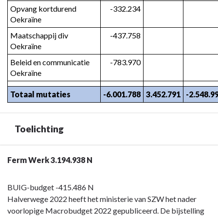
Opvang kortdurend 
-332.234
Oekraïne
Maatschappij div 
-437.758
Oekraïne
Beleid en communicatie 
-783.970
Oekraïne
Totaal mutaties
-6.001.788
3.452.791
-2.548.9
Toelichting
Terug
Ferm Werk 3.194.938 N
naar
navigatie
BUIG-budget -415.486 N
-
Halverwege 2022 heeft het ministerie van SZW het nader
Programma
voorlopige Macrobudget 2022 gepubliceerd. De bijstelling
3.