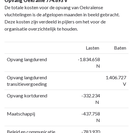
Opvang Oekraïne 774.893 V
De totale kosten voor de opvang van Oekraïense
vluchtelingen is de afgelopen maanden in beeld gebracht.
Deze kosten zijn verdeeld in pijlers om het voor de
organisatie overzichtelijk te houden.
Lasten
Baten
Opvang langdurend
-1.834.658
N
Opvang langdurend
1.406.727
transitievergoeding
V
Opvang kortdurend
-332.234
N
Maatschappij
-437.758
N
Beleid en communicatie
-783.970