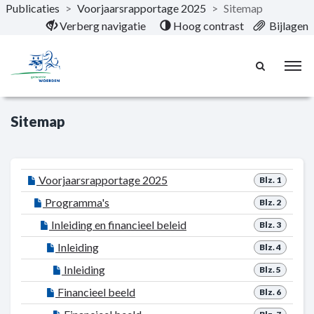
Publicaties
>
Voorjaarsrapportage 2025
>
Sitemap
Naar hoofdinhoud
Verberg navigatie
Hoog contrast
Bijlagen
Sitemap
Voorjaarsrapportage 2025
Blz. 1
Programma's
Blz. 2
Inleiding en financieel beleid
Blz. 3
Inleiding
Blz. 4
Inleiding
Blz. 5
Financieel beeld
Blz. 6