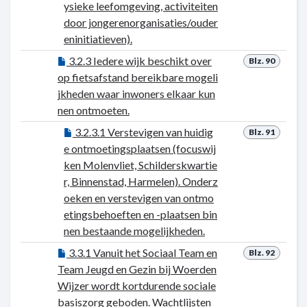
ysieke leefomgeving, activiteiten
door jongerenorganisaties/ouder
eninitiatieven).
3.2.3 Iedere wijk beschikt over
Blz. 90
op fietsafstand bereikbare mogeli
jkheden waar inwoners elkaar kun
nen ontmoeten.
3.2.3.1 Verstevigen van huidig
Blz. 91
e ontmoetingsplaatsen (focuswij
ken Molenvliet, Schilderskwartie
r, Binnenstad, Harmelen). Onderz
oeken en verstevigen van ontmo
etingsbehoeften en -plaatsen bin
nen bestaande mogelijkheden.
3.3.1 Vanuit het Sociaal Team en
Blz. 92
Team Jeugd en Gezin bij Woerden
Wijzer wordt kortdurende sociale
basiszorg geboden. Wachtlijsten