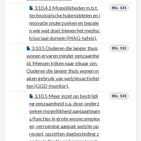
3.10.4.1 Mogelijkheden m.b.t.
Blz. 131
technologische hulpmiddelen en i
nnovatie onderzoeken en bepale
n wie wat doet binnen het medisc
h/sociaal domein (MAG-tafels).
3.10.5 Ouderen die langer thuis
Blz. 132
wonen ervaren minder eenzaamhe
id. Mensen kijken naar elkaar om.
Ouderen die langer thuis wonen m
aken gebruik van welzijnsactivitei
ten (GGD-monitor).
3.10.5 Meer inzet op bestrijdi
Blz. 133
ng eenzaamheid o.a. door onderz
oeken mogelijkheid aanjaagteam
s/functies in grote wooncomplex
en, verruiming aanpak welzijn op
recept, opzetten dagbesteding z