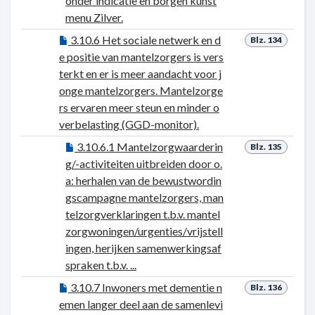
onder indicatie en borgen kunst
menu Zilver.
3.10.6 Het sociale netwerk en d
Blz. 134
e positie van mantelzorgers is vers
terkt en er is meer aandacht voor j
onge mantelzorgers. Mantelzorge
rs ervaren meer steun en minder o
verbelasting (GGD-monitor).
3.10.6.1 Mantelzorgwaarderin
Blz. 135
g/-activiteiten uitbreiden door o.
a: herhalen van de bewustwordin
gscampagne mantelzorgers, man
telzorgverklaringen t.b.v. mantel
zorgwoningen/urgenties/vrijstell
ingen, herijken samenwerkingsaf
spraken t.b.v. ...
3.10.7 Inwoners met dementie n
Blz. 136
emen langer deel aan de samenlevi