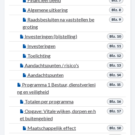
Financieel beeld
Blz. 7
Algemene uitkering
Blz. 8
Raadsbesluiten na vaststellen be
Blz. 9
groting
Investeringen (bijstelling)
Blz. 10
Investeringen
Blz. 11
Toelichting
Blz. 12
Aandachtspunten / risico's
Blz. 13
Aandachtspunten
Blz. 14
Programma 1 Bestuur, dienstverleni
Blz. 15
ng en veiligheid
Totalen per programma
Blz. 16
Opgave: Vitale wijken, dorpen en h
Blz. 17
et buitengebied
Maatschappelijk effect
Blz. 18