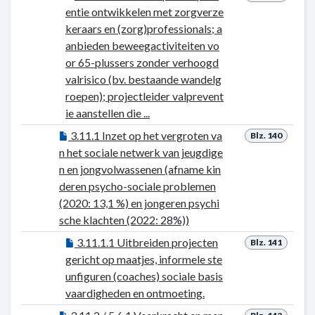
entie ontwikkelen met zorgverze
keraars en (zorg)professionals; a
anbieden beweegactiviteiten vo
or 65-plussers zonder verhoogd
valrisico (bv. bestaande wandelg
roepen); projectleider valprevent
ie aanstellen die ...
3.11.1 Inzet op het vergroten va
Blz. 140
n het sociale netwerk van jeugdige
n en jongvolwassenen (afname kin
deren psycho-sociale problemen
(2020: 13,1 %) en jongeren psychi
sche klachten (2022: 28%))
3.11.1.1 Uitbreiden projecten
Blz. 141
gericht op maatjes, informele ste
unfiguren (coaches) sociale basis
vaardigheden en ontmoeting.