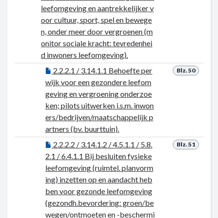
leefomgeving en aantrekkelijker v
oor cultuur, sport, spel en bewege
n, onder meer door vergroenen (m
onitor sociale kracht: tevredenhei
d inwoners leefomgeving).
2.2.2.1 / 3.14.1.1 Behoefte per
Blz. 50
wijk voor een gezondere leefom
geving en vergroening onderzoe
ken; pilots uitwerken i.s.m. inwon
ers/bedrijven/maatschappelijk p
artners (bv. buurttuin).
2.2.2.2 / 3.14.1.2 / 4.5.1.1 / 5.8.
Blz. 51
2.1 / 6.4.1.1 Bij besluiten fysieke
leefomgeving (ruimtel. planvorm
ing) inzetten op en aandacht heb
ben voor gezonde leefomgeving
(gezondh.bevordering: groen/be
wegen/ontmoeten en -beschermi