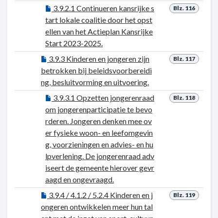
3.9.2.1 Continueren kansrijke s
Blz. 116
tart lokale coalitie door het opst
ellen van het Actieplan Kansrijke
Start 2023-2025.
3.9.3 Kinderen en jongeren zijn
Blz. 117
betrokken bij beleidsvoorbereidi
ng, besluitvorming en uitvoering.
3.9.3.1 Opzetten jongerenraad
Blz. 118
om jongerenparticipatie te bevo
rderen. Jongeren denken mee ov
er fysieke woon- en leefomgevin
g, voorzieningen en advies- en hu
lpverlening. De jongerenraad adv
iseert de gemeente hierover gevr
aagd en ongevraagd.
3.9.4 / 4.1.2 / 5.2.4 Kinderen en j
Blz. 119
ongeren ontwikkelen meer hun tal