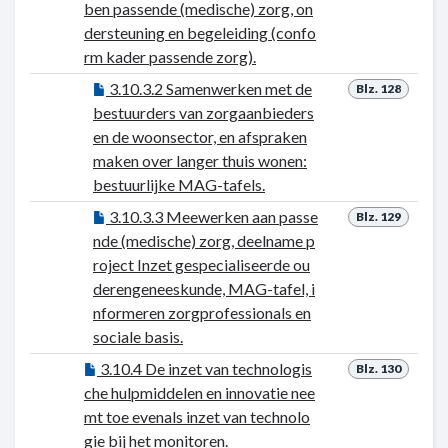
ben passende (medische) zorg, on
dersteuning en begeleiding (confo
rm kader passende zorg).
3.10.3.2 Samenwerken met de
Blz. 128
bestuurders van zorgaanbieders
en de woonsector, en afspraken
maken over langer thuis wonen:
bestuurlijke MAG-tafels.
3.10.3.3 Meewerken aan passe
Blz. 129
nde (medische) zorg, deelname p
roject Inzet gespecialiseerde ou
derengeneeskunde, MAG-tafel, i
nformeren zorgprofessionals en
sociale basis.
3.10.4 De inzet van technologis
Blz. 130
che hulpmiddelen en innovatie nee
mt toe evenals inzet van technolo
gie bij het monitoren.