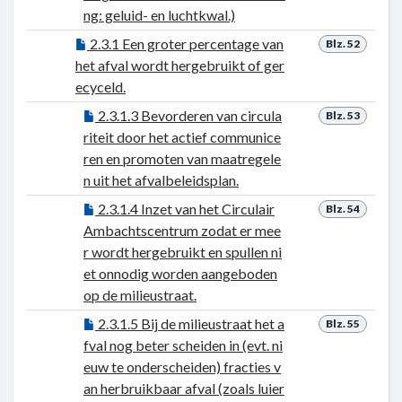
ng: geluid- en luchtkwal.)
2.3.1 Een groter percentage van
Blz. 52
het afval wordt hergebruikt of ger
ecyceld.
2.3.1.3 Bevorderen van circula
Blz. 53
riteit door het actief communice
ren en promoten van maatregele
n uit het afvalbeleidsplan.
2.3.1.4 Inzet van het Circulair
Blz. 54
Ambachtscentrum zodat er mee
r wordt hergebruikt en spullen ni
et onnodig worden aangeboden
op de milieustraat.
2.3.1.5 Bij de milieustraat het a
Blz. 55
fval nog beter scheiden in (evt. ni
euw te onderscheiden) fracties v
an herbruikbaar afval (zoals luier