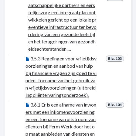
aatschappelijke partners en eers
telijnszorg een integraal plan ont
wikkelen gericht op een lokale pr
eventieve infrastructuur ter bevo
rdering van een gezonde leefstijl
en het terugdringen van gezondh
eidsachterstanden, ...
3.5.3 Regelingen voor vrijetijdsv
Blz. 103
oorzieningen en aanbod van hulp
bij financiële vragen zijn goed te vi
nden. Toename van het gebruik va
n vrijetijdsvoorzieningen (uitbreid
ing cliëntervaringsonderzoek).
3.6.1 Er is een afname van inwon
Blz. 104
ers met een inkomensvoorziening
en een toename van uitstroom van
clienten bij Ferm Werk door het o
p maat aanbieden van diensten en