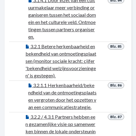
3.1.4.1 Door inzet van een cult
Blz. 84
uurmakelaar meer verbinding or
ganiseren tussen het sociaal dom
ein en het culturele veld. Ontmoe
tingen tussen partners organiser
en.
3.2.1 Betere herkenbaarheid en
Blz. 85
bekendheid van ontmoetingsplaat
sen (monitor sociale kracht: cijfer
'bekendheid welzijnsvoorzieninge
n' is gestegen).
3.2.1.1 Herkenbaarheid/beke
Blz. 86
ndheid van de ontmoetingsplaats
en vergroten door het opzetten v
an een communicatiestrategie.
3.2.2 / 4.3.1 Partners hebben ee
Blz. 87
n gezamenlijke visie op samenwer
ken binnen de lokale ondersteunin