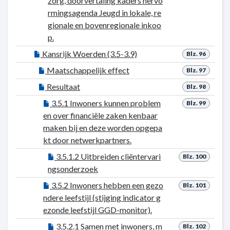
zorg, doorvertaling kaders hervo
rmingsagenda Jeugd in lokale, re
gionale en bovenregionale inkoo
p.
Kansrijk Woerden (3.5-3.9)
Blz. 96
Maatschappelijk effect
Blz. 97
Resultaat
Blz. 98
3.5.1 Inwoners kunnen problem
Blz. 99
en over financiële zaken kenbaar
maken bij en deze worden opgepa
kt door netwerkpartners.
3.5.1.2 Uitbreiden cliëntervari
Blz. 100
ngsonderzoek
3.5.2 Inwoners hebben een gezo
Blz. 101
ndere leefstijl (stijging indicator g
ezonde leefstijl GGD-monitor).
3.5.2.1 Samen met inwoners, m
Blz. 102