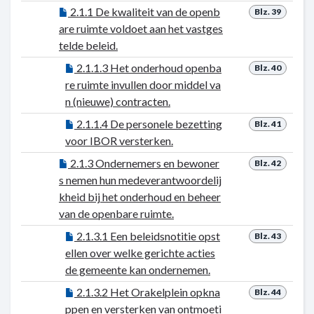
2.1.1 De kwaliteit van de openb
Blz. 39
are ruimte voldoet aan het vastges
telde beleid.
2.1.1.3 Het onderhoud openba
Blz. 40
re ruimte invullen door middel va
n (nieuwe) contracten.
2.1.1.4 De personele bezetting
Blz. 41
voor IBOR versterken.
2.1.3 Ondernemers en bewoner
Blz. 42
s nemen hun medeverantwoordelij
kheid bij het onderhoud en beheer
van de openbare ruimte.
2.1.3.1 Een beleidsnotitie opst
Blz. 43
ellen over welke gerichte acties
de gemeente kan ondernemen.
2.1.3.2 Het Orakelplein opkna
Blz. 44
ppen en versterken van ontmoeti