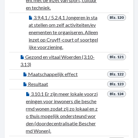
ent met de inzet van sport, cultuur
en techniek.
3.9.4.1 / 5.2.4.1 Jongeren in sta
Blz. 120
at stellen om zelf activiteiten/ev
enementen te organiseren. Alleen
inzet op Cruyff-court of soortgel
ijke voorziening.
Gezond en vitaal Woerden (3.10-
Blz. 121
3.13)
Maatschappelijk effect
Blz. 122
Resultaat
Blz. 123
3.10.1 Er zijn meer lokale voorzi
Blz. 124
eningen voor inwoners die besche
rmd wonen zodat zij zo lokaal en z
o thuis mogelijk ondersteund wor
den (doordecentralisatie Bescher
md Wonen).