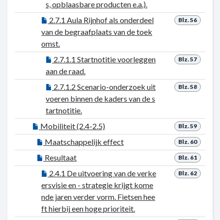
s, opblaasbare producten e.a.).
2.7.1 Aula Rijnhof als onderdeel
Blz. 56
van de begraafplaats van de toek
omst.
2.7.1.1 Startnotitie voorleggen
Blz. 57
aan de raad.
2.7.1.2 Scenario-onderzoek uit
Blz. 58
voeren binnen de kaders van de s
tartnotitie.
Mobiliteit (2.4-2.5)
Blz. 59
Maatschappelijk effect
Blz. 60
Resultaat
Blz. 61
2.4.1 De uitvoering van de verke
Blz. 62
ersvisie en - strategie krijgt kome
nde jaren verder vorm. Fietsen hee
ft hierbij een hoge prioriteit.