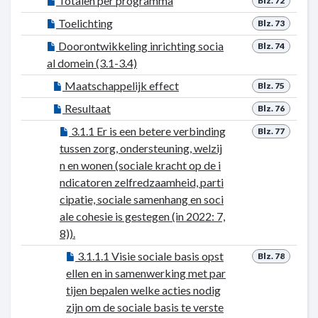
Totalen per programma
Blz. 72
Toelichting
Blz. 73
Doorontwikkeling inrichting socia
Blz. 74
al domein (3.1-3.4)
Maatschappelijk effect
Blz. 75
Resultaat
Blz. 76
3.1.1 Er is een betere verbinding
Blz. 77
tussen zorg, ondersteuning, welzij
n en wonen (sociale kracht op de i
ndicatoren zelfredzaamheid, parti
cipatie, sociale samenhang en soci
ale cohesie is gestegen (in 2022: 7,
8)).
3.1.1.1 Visie sociale basis opst
Blz. 78
ellen en in samenwerking met par
tijen bepalen welke acties nodig
zijn om de sociale basis te verste