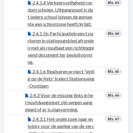
2.4.1.4 Verkeersveiligheid ron
Blz. 63
dom scholen. Uitgangspunt is da
t iedere school binnen de gemee
nte een schoolzone heeft/krijgt.
2.4.1.5b Participatietraject pa
Blz. 64
rkeren in stationsgebied afronde
n met als resultaat een richtingge
vend document ter besluitvormi
ng.
2.4.1.6 Realiseren project 'Veili
Blz. 65
g op de fiets' traject Stationsweg
-Oostdam
2.4.3 Voor de missing links in he
Blz. 66
t hoofdwegennet zijn wegen aang
elegd of er is planvorming.
2.4.3.1 Het onderzoek naar en
Blz. 67
lobby voor de aanleg van de vers