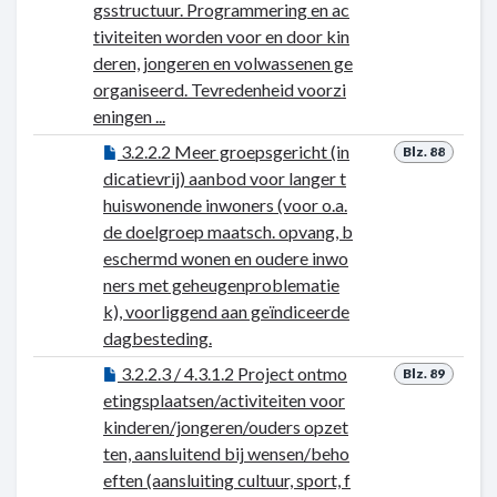
gsstructuur. Programmering en ac
tiviteiten worden voor en door kin
deren, jongeren en volwassenen ge
organiseerd. Tevredenheid voorzi
eningen ...
3.2.2.2 Meer groepsgericht (in
Blz. 88
dicatievrij) aanbod voor langer t
huiswonende inwoners (voor o.a.
de doelgroep maatsch. opvang, b
eschermd wonen en oudere inwo
ners met geheugenproblematie
k), voorliggend aan geïndiceerde
dagbesteding.
3.2.2.3 / 4.3.1.2 Project ontmo
Blz. 89
etingsplaatsen/activiteiten voor
kinderen/jongeren/ouders opzet
ten, aansluitend bij wensen/beho
eften (aansluiting cultuur, sport, f