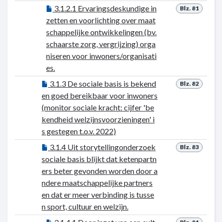
3.1.2.1 Ervaringsdeskundige in
Blz. 81
zetten en voorlichting over maat
schappelijke ontwikkelingen (bv.
schaarste zorg, vergrijzing) orga
niseren voor inwoners/organisati
es.
3.1.3 De sociale basis is bekend
Blz. 82
en goed bereikbaar voor inwoners
(monitor sociale kracht: cijfer 'be
kendheid welzijnsvoorzieningen' i
s gestegen t.o.v. 2022)
3.1.4 Uit storytellingonderzoek
Blz. 83
sociale basis blijkt dat ketenpartn
ers beter gevonden worden door a
ndere maatschappelijke partners
en dat er meer verbinding is tusse
n sport, cultuur en welzijn.