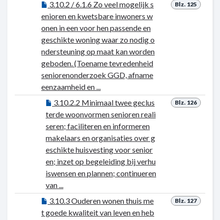
3.10.2 / 6.1.6 Zo veel mogelijk s
Blz. 125
enioren en kwetsbare inwoners w
onen in een voor hen passende en
geschikte woning waar zo nodig o
ndersteuning op maat kan worden
geboden. (Toename tevredenheid
seniorenonderzoek GGD, afname
eenzaamheid en ...
3.10.2.2 Minimaal twee geclus
Blz. 126
terde woonvormen senioren reali
seren; faciliteren en informeren
makelaars en organisaties over g
eschikte huisvesting voor senior
en; inzet op begeleiding bij verhu
iswensen en plannen; continueren
van ...
3.10.3 Ouderen wonen thuis me
Blz. 127
t goede kwaliteit van leven en heb