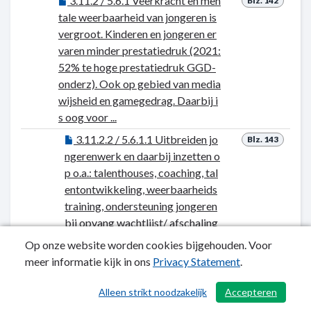
3.11.2 / 5.6.1 Veerkracht en men
Blz. 142
tale weerbaarheid van jongeren is
vergroot. Kinderen en jongeren er
varen minder prestatiedruk (2021:
52% te hoge prestatiedruk GGD-
onderz). Ook op gebied van media
wijsheid en gamegedrag. Daarbij i
s oog voor ...
3.11.2.2 / 5.6.1.1 Uitbreiden jo
Blz. 143
ngerenwerk en daarbij inzetten o
p o.a.: talenthouses, coaching, tal
entontwikkeling, weerbaarheids
training, ondersteuning jongeren
bij opvang wachtlijst/ afschaling
Woerden Wijzer, schooljongeren
Op onze website worden cookies bijgehouden. Voor
werk en ...
meer informatie kijk in ons
Privacy Statement
.
3.11.2.1 Lokaal plan maken vo
Blz. 144
Alleen strikt noodzakelijk
Accepteren
or het vergroten van de mentale