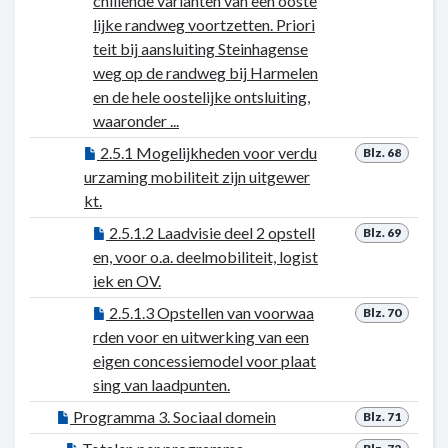
chillende varianten van een ooste
lijke randweg voortzetten. Priori
teit bij aansluiting Steinhagense
weg op de randweg bij Harmelen
en de hele oostelijke ontsluiting,
waaronder ...
2.5.1 Mogelijkheden voor verdu
Blz. 68
urzaming mobiliteit zijn uitgewer
kt.
2.5.1.2 Laadvisie deel 2 opstell
Blz. 69
en, voor o.a. deelmobiliteit, logist
iek en OV.
2.5.1.3 Opstellen van voorwaa
Blz. 70
rden voor en uitwerking van een
eigen concessiemodel voor plaat
sing van laadpunten.
Programma 3. Sociaal domein
Blz. 71