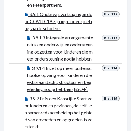
en ketenpartners.
3.9.1 Onderwijsvertragingen do
Blz. 112
or COVID-19 zijn ingelopen (meti
ng via de scholen).
3.9.1.3 Integrale arrangemente
Blz. 113
n tussen onderwijs en ondersteun
ing opzetten voor kinderen die m
eer ondersteuning nodig hebben.
3.9.1.4 Inzet op meer buitensc
Blz. 114
hoolse opvang voor kinderen die
extra aandacht, structuur en beg
eleiding nodig hebben (BSO+).
3.9.2 Er is een Kansrijke Start vo
Blz. 115
or kinderen en gezinnen, de zelf- e
n samenredzaamheid op het gebie
d van opvoeden en opgroeien is ve
rsterkt.