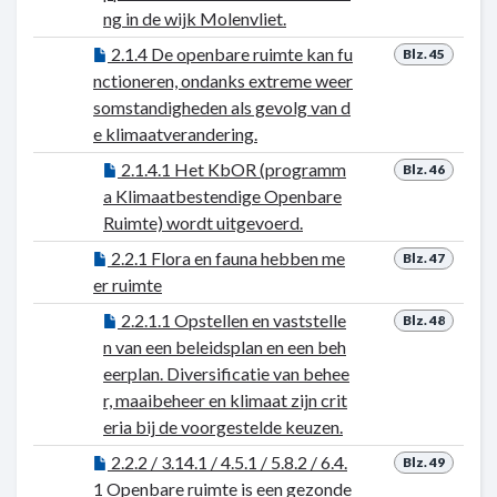
ng in de wijk Molenvliet.
2.1.4 De openbare ruimte kan fu
Blz. 45
nctioneren, ondanks extreme weer
somstandigheden als gevolg van d
e klimaatverandering.
2.1.4.1 Het KbOR (programm
Blz. 46
a Klimaatbestendige Openbare
Ruimte) wordt uitgevoerd.
2.2.1 Flora en fauna hebben me
Blz. 47
er ruimte
2.2.1.1 Opstellen en vaststelle
Blz. 48
n van een beleidsplan en een beh
eerplan. Diversificatie van behee
r, maaibeheer en klimaat zijn crit
eria bij de voorgestelde keuzen.
2.2.2 / 3.14.1 / 4.5.1 / 5.8.2 / 6.4.
Blz. 49
1 Openbare ruimte is een gezonde