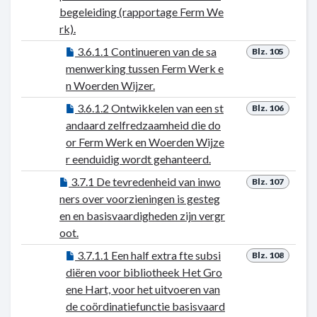
begeleiding (rapportage Ferm We
rk).
3.6.1.1 Continueren van de sa
Blz. 105
menwerking tussen Ferm Werk e
n Woerden Wijzer.
3.6.1.2 Ontwikkelen van een st
Blz. 106
andaard zelfredzaamheid die do
or Ferm Werk en Woerden Wijze
r eenduidig wordt gehanteerd.
3.7.1 De tevredenheid van inwo
Blz. 107
ners over voorzieningen is gesteg
en en basisvaardigheden zijn vergr
oot.
3.7.1.1 Een half extra fte subsi
Blz. 108
diëren voor bibliotheek Het Gro
ene Hart, voor het uitvoeren van
de coördinatiefunctie basisvaard