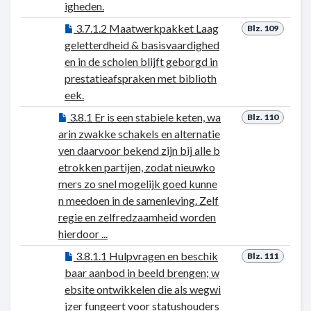
igheden.
3.7.1.2 Maatwerkpakket Laag
Blz. 109
geletterdheid & basisvaardighed
en in de scholen blijft geborgd in
prestatieafspraken met biblioth
eek.
3.8.1 Er is een stabiele keten, wa
Blz. 110
arin zwakke schakels en alternatie
ven daarvoor bekend zijn bij alle b
etrokken partijen, zodat nieuwko
mers zo snel mogelijk goed kunne
n meedoen in de samenleving. Zelf
regie en zelfredzaamheid worden
hierdoor ...
3.8.1.1 Hulpvragen en beschik
Blz. 111
baar aanbod in beeld brengen; w
ebsite ontwikkelen die als wegwi
jzer fungeert voor statushouders