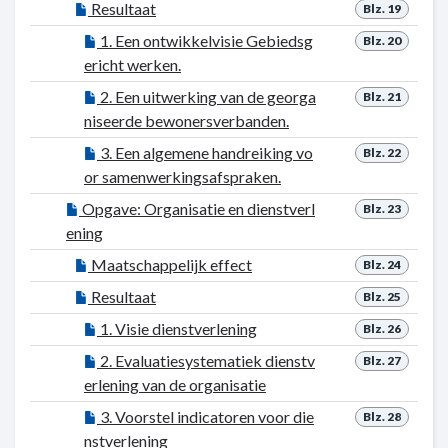
Resultaat
Blz. 19
1. Een ontwikkelvisie Gebiedsg
Blz. 20
ericht werken.
2. Een uitwerking van de georga
Blz. 21
niseerde bewonersverbanden.
3. Een algemene handreiking vo
Blz. 22
or samenwerkingsafspraken.
Opgave: Organisatie en dienstverl
Blz. 23
ening
Maatschappelijk effect
Blz. 24
Resultaat
Blz. 25
1. Visie dienstverlening
Blz. 26
2. Evaluatiesystematiek dienstv
Blz. 27
erlening van de organisatie
3. Voorstel indicatoren voor die
Blz. 28
nstverlening