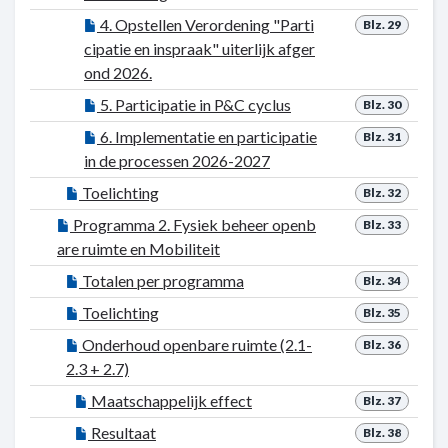
4. Opstellen Verordening "Parti
Blz. 29
cipatie en inspraak" uiterlijk afger
ond 2026.
5. Participatie in P&C cyclus
Blz. 30
6. Implementatie en participatie
Blz. 31
in de processen 2026-2027
Toelichting
Blz. 32
Programma 2. Fysiek beheer openb
Blz. 33
are ruimte en Mobiliteit
Totalen per programma
Blz. 34
Toelichting
Blz. 35
Onderhoud openbare ruimte (2.1-
Blz. 36
2.3 + 2.7)
Maatschappelijk effect
Blz. 37
Resultaat
Blz. 38