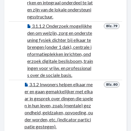
rken en integraal onderdeel te lat
en zijn van de lokale ondersteuni
ngsstructuur.
3.1.1.2 Onderzoek mogelijkhe
Blz. 79
den om welzijn, zorg en onderste
uning fysiek dichter bij elkaar te
brengen (onder 1 dak), centrale i
nformatieplekken inrichten, ond
erzoek digitale beslisboom, train
ingen voor vrijw. en professional
s over de sociale basis.
3.1.2 Inwoners helpen elkaar me
Blz. 80
er en gaan gemakkelijker met elka
ar in gesprek over dingen die spele
n in hun leven, zoals (mentale) gez
ondheid, geldzaken, opvoeding, ou
der worden, etc. (indicator partici
patie gestegen).