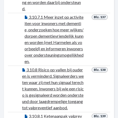
ng en worden daarbij ondersteun
d.
3.10.7.1 Meer inzet op activite
Blz. 137
iten voor inwoners met dementi
e, onderzoeken hoe meer wijken/
dorpen dementievriendelijk kunn
en worden (met Harmelen als vo
orbeeld) en informeren inwoners
over ondersteuningsmogelijkhed
en.
3.10.8 Risico op vallen bij ouder
Blz. 138
en is verminderd. Signaleerders we
ten waar zij met hun signaal terech
t kunnen. Inwoners bij wie een risic
o is gesignaleerd worden onderste
und door laagdrempelige toegang
tot valpreventief aanbod.
3.10.8.1 Ketenaanpak valprev
Blz. 139