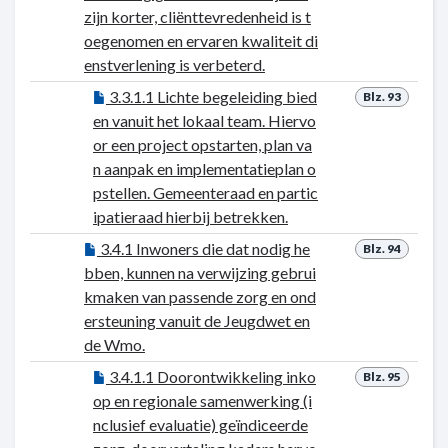
zijn korter, cliënttevredenheid is t
oegenomen en ervaren kwaliteit di
enstverlening is verbeterd.
3.3.1.1 Lichte begeleiding bied
Blz. 93
en vanuit het lokaal team. Hiervo
or een project opstarten, plan va
n aanpak en implementatieplan o
pstellen. Gemeenteraad en partic
ipatieraad hierbij betrekken.
3.4.1 Inwoners die dat nodig he
Blz. 94
bben, kunnen na verwijzing gebrui
kmaken van passende zorg en ond
ersteuning vanuit de Jeugdwet en
de Wmo.
3.4.1.1 Doorontwikkeling inko
Blz. 95
op en regionale samenwerking (i
nclusief evaluatie) geïndiceerde