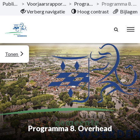
Publicaties
>
Voorjaarsrapportage 2023
>
Programma's
>
Programma 8. Overhead
Naar hoofdinhoud
Verberg navigatie
Hoog contrast
Bijlagen
Tonen
Programma 8. Overhead