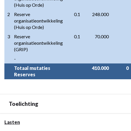
(Huis op Orde)
2
Reserve 
0.1
248.000
organisatieontwikkeling 
(Huis op Orde)
3
Reserve 
0.1
70.000
organisatieontwikkeling 
(GRIP)
-
Totaal mutaties 
410.000
0
Reserves
Toelichting
Terug
Lasten
naar