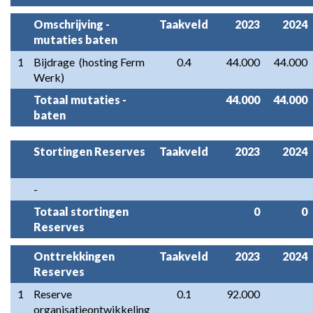
Omschrijving - 
Taakveld
2023
2024
mutaties baten
1
Bijdrage  (hosting Ferm 
0.4
44.000
44.000
Werk)
Totaal mutaties - 
44.000
44.000
baten
Stortingen Reserves
Taakveld
2023
2024
-
Totaal stortingen 
0
0
Reserves
Onttrekkingen 
Taakveld
2023
2024
Reserves
1
Reserve 
0.1
92.000
organisatieontwikkeling 