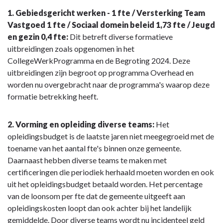
navigatie
1. Gebiedsgericht werken - 1 fte / Versterking Team
-
Vastgoed 1 fte / Sociaal domein beleid 1,73 fte / Jeugd
Programma
en gezin 0,4 fte:
Dit betreft diverse formatieve
8.
uitbreidingen zoals opgenomen in het
Overhead
CollegeWerkProgramma en de Begroting 2024. Deze
-
uitbreidingen zijn begroot op programma Overhead en
Toelichting
worden nu overgebracht naar de programma's waarop deze
formatie betrekking heeft.
2. Vorming en opleiding diverse teams:
Het
opleidingsbudget is de laatste jaren niet meegegroeid met de
toename van het aantal fte's binnen onze gemeente.
Daarnaast hebben diverse teams te maken met
certificeringen die periodiek herhaald moeten worden en ook
uit het opleidingsbudget betaald worden. Het percentage
van de loonsom per fte dat de gemeente uitgeeft aan
opleidingskosten loopt dan ook achter bij het landelijk
gemiddelde. Door diverse teams wordt nu incidenteel geld