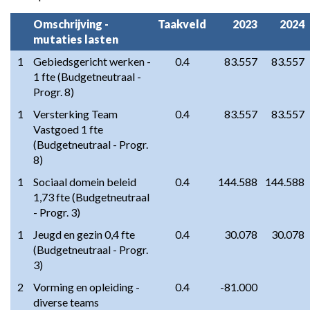
Omschrijving - 
Taakveld
2023
2024
mutaties lasten
1
Gebiedsgericht werken - 
0.4
83.557
83.557
1 fte (Budgetneutraal - 
Progr. 8)
1
Versterking Team 
0.4
83.557
83.557
Vastgoed 1 fte 
(Budgetneutraal - Progr. 
8)
1
Sociaal domein beleid 
0.4
144.588
144.588
1,73 fte (Budgetneutraal 
- Progr. 3)
1
Jeugd en gezin 0,4 fte 
0.4
30.078
30.078
(Budgetneutraal - Progr. 
3)
2
Vorming en opleiding - 
0.4
-81.000
diverse teams