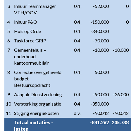
3
Inhuur Teammanager 
0.4
-52.000
0
VTH/OOV
4
Inhuur P&O
0.4
-150.000
0
5
Huis op Orde
0.4
-340.000
6
Taskforce GRIP
0.4
-70.000
7
Gemeentehuis – 
0.4
-10.000
-10.000
onderhoud 
kantoormeubilair
8
Correctie overgeheveld 
0.4
50.000
budget 
Bestuursopdracht
9
Aanpak Dienstverlening
0.4
-90.000
-36.000
10
Versterking organisatie
0.4
-350.000
11
Stijging energiekosten
div.
-90.042
-90.042
Totaal mutaties - 
-841.262
205.738
lasten