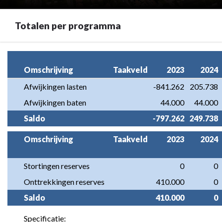
Totalen per programma
Terug
naar
Omschrijving
Taakveld
2023
2024
navigatie
Afwijkingen lasten
-841.262
205.738
-
Afwijkingen baten
44.000
44.000
Programma
8.
Saldo
-797.262
249.738
Overhead
Omschrijving
Taakveld
2023
2024
-
Totalen
per
Stortingen reserves
0
0
programma
Onttrekkingen reserves
410.000
0
Saldo
410.000
0
Specificatie: