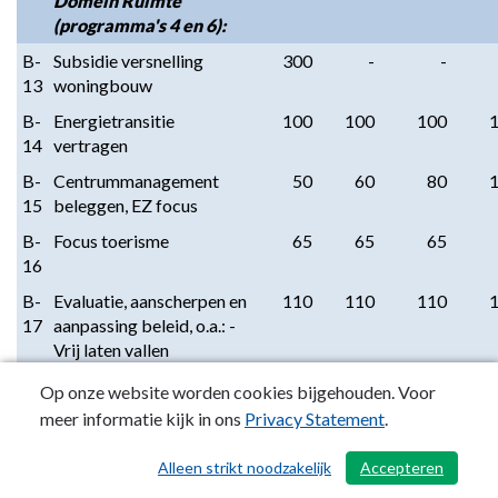
Domein Ruimte
(programma's 4 en 6):
B-
Subsidie versnelling
300
-
-
13
woningbouw
B-
Energietransitie
100
100
100
14
vertragen
B-
Centrummanagement
50
60
80
15
beleggen, EZ focus
B-
Focus toerisme
65
65
65
16
B-
Evaluatie, aanscherpen en
110
110
110
17
aanpassing beleid, o.a.: -
Vrij laten vallen
werkbudget
Op onze website worden cookies bijgehouden. Voor
Harmelerwaard -
meer informatie kijk in ons
Privacy Statement
.
Verhoogde opbrengst
leges kabels en leidingen
Alleen strikt noodzakelijk
Accepteren
/ 43
-Gunstiger kosten door
overdracht