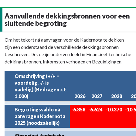
Aanvullende dekkingsbronnen voor een
sluitende begroting
Terug
Om het tekort ná aanvragen voor de Kadernota te dekken
naar
zijn een onderstaand de verschillende dekkingsbronnen
navigatie
beschreven. Deze zijn onderverdeeld in Financieel-technische
-
dekkingsbronnen, Inkomsten verhogen en Bezuinigingen.
Aanvullende
dekkingsbronnen
Omschrijving (+/+ =
voordelig, -/- is
voor
nadelig) (Bedragen x €
een
1.000)
2026
2027
2028
2
sluitende
begroting
Begrotingssaldo ná
-6.858
-6.624
-10.370
-10.
-
aanvragen Kadernota
Toelichting
2025 (noodzakelijk)
Financieel-technische