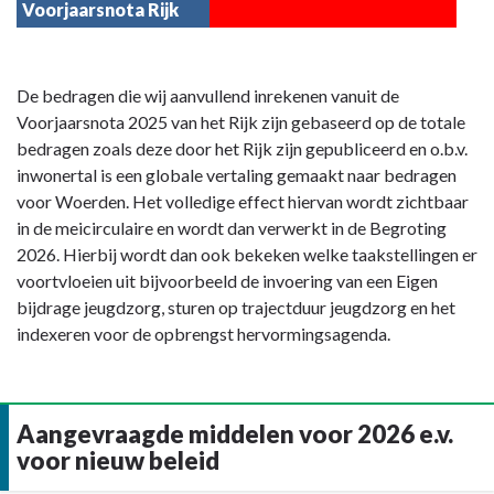
Voorjaarsnota Rijk
Terug
De bedragen die wij aanvullend inrekenen vanuit de
naar
Voorjaarsnota 2025 van het Rijk zijn gebaseerd op de totale
navigatie
bedragen zoals deze door het Rijk zijn gepubliceerd en o.b.v.
-
inwonertal is een globale vertaling gemaakt naar bedragen
Toelichting
voor Woerden. Het volledige effect hiervan wordt zichtbaar
kaderstelling
in de meicirculaire en wordt dan verwerkt in de Begroting
op
2026. Hierbij wordt dan ook bekeken welke taakstellingen er
de
voortvloeien uit bijvoorbeeld de invoering van een Eigen
exploitatie
bijdrage jeugdzorg, sturen op trajectduur jeugdzorg en het
-
indexeren voor de opbrengst hervormingsagenda.
Toelichting
2
Aangevraagde middelen voor 2026 e.v.
voor nieuw beleid