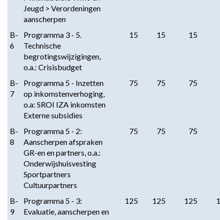
Jeugd > Verordeningen
aanscherpen
B-
Programma 3 - 5.
15
15
15
6
Technische
begrotingswijzigingen,
o.a.: Crisisbudget
B-
Programma 5 - Inzetten
75
75
75
7
op inkomstenverhoging,
o.a: SROI IZA inkomsten
Externe subsidies
B-
Programma 5 - 2:
75
75
75
8
Aanscherpen afspraken
GR-en en partners, o.a.:
Onderwijshuisvesting
Sportpartners
Cultuurpartners
B-
Programma 5 - 3:
125
125
125
9
Evaluatie, aanscherpen en