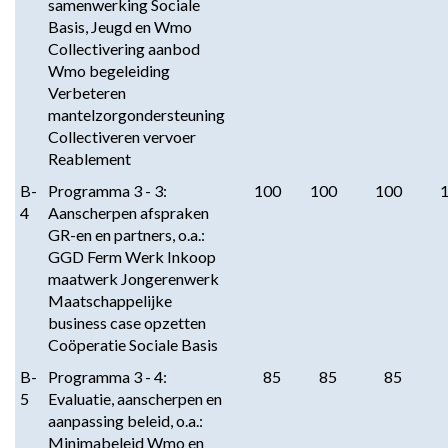
samenwerking Sociale
Basis, Jeugd en Wmo
Collectivering aanbod
Wmo begeleiding
Verbeteren
mantelzorgondersteuning
Collectiveren vervoer
Reablement
B-
Programma 3 - 3:
100
100
100
4
Aanscherpen afspraken
GR-en en partners, o.a.:
GGD Ferm Werk Inkoop
maatwerk Jongerenwerk
Maatschappelijke
business case opzetten
Coöperatie Sociale Basis
B-
Programma 3 - 4:
85
85
85
5
Evaluatie, aanscherpen en
aanpassing beleid, o.a.:
Minimabeleid Wmo en