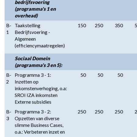
bedrijfsvoering
(programma's 1 en
overhead)
B-
Taakstelling
150
250
350
1
Bedrijfsvoering -
Algemeen
(efficiencymaatregelen)
Sociaal Domein
(programma's 3 en 5):
B-
Programma 3 - 1:
50
50
50
2
Inzetten op
inkomstenverhoging, o.a:
SROI IZA inkomsten
Externe subsidies
B-
Programma 3 - 2:
250
250
250
3
Opzetten van diverse
slimme Business Cases,
o.a.: Verbeteren inzet en