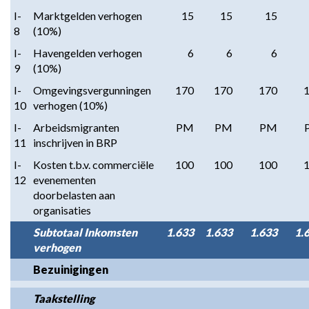
I-
Marktgelden verhogen
15
15
15
8
(10%)
I-
Havengelden verhogen
6
6
6
9
(10%)
I-
Omgevingsvergunningen
170
170
170
10
verhogen (10%)
I-
Arbeidsmigranten
PM
PM
PM
11
inschrijven in BRP
I-
Kosten t.b.v. commerciële
100
100
100
12
evenementen
doorbelasten aan
organisaties
Subtotaal Inkomsten
1.633
1.633
1.633
1.
verhogen
Bezuinigingen
Taakstelling