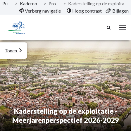
Publicaties
>
Kadernota 2026 - 2029
>
Programma's
>
Kaderstelling op de exploitatie - Meerjarenperspectief 2026-2029
Naar hoofdinhoud
Verberg navigatie
Hoog contrast
Bijlagen
Tonen
Kaderstelling op de exploitatie -
Meerjarenperspectief 2026-2029