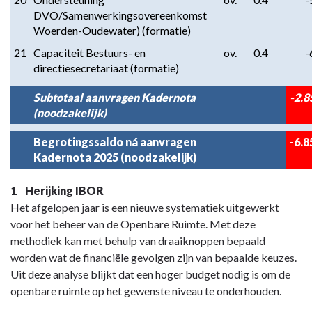
DVO/Samenwerkingsovereenkomst
Woerden-Oudewater) (formatie)
21
Capaciteit Bestuurs- en
ov.
0.4
-
directiesecretariaat (formatie)
Subtotaal aanvragen Kadernota
-2.8
(noodzakelijk)
Begrotingssaldo ná aanvragen
-6.8
Kadernota 2025 (noodzakelijk)
Terug
1 Herijking IBOR
naar
Het afgelopen jaar is een nieuwe systematiek uitgewerkt
navigatie
voor het beheer van de Openbare Ruimte. Met deze
-
methodiek kan met behulp van draaiknoppen bepaald
Aangevraagde
worden wat de financiële gevolgen zijn van bepaalde keuzes.
middelen
Uit deze analyse blijkt dat een hoger budget nodig is om de
voor
openbare ruimte op het gewenste niveau te onderhouden.
2026