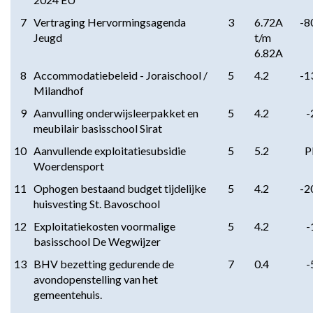
7
Vertraging Hervormingsagenda
3
6.72A
-8
Jeugd
t/m
6.82A
8
Accommodatiebeleid - Joraischool /
5
4.2
-1
Milandhof
9
Aanvulling onderwijsleerpakket en
5
4.2
-
meubilair basisschool Sirat
10
Aanvullende exploitatiesubsidie
5
5.2
Woerdensport
11
Ophogen bestaand budget tijdelijke
5
4.2
-2
huisvesting St. Bavoschool
12
Exploitatiekosten voormalige
5
4.2
-
basisschool De Wegwijzer
13
BHV bezetting gedurende de
7
0.4
-
avondopenstelling van het
gemeentehuis.