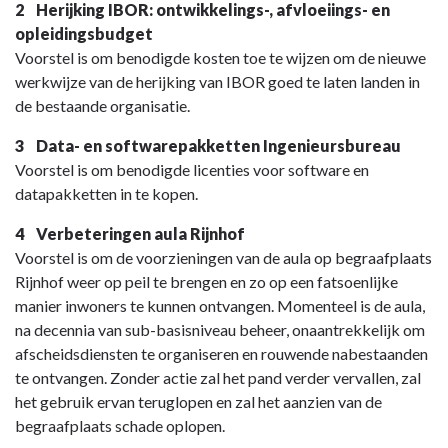
2 Herijking IBOR: ontwikkelings-, afvloeiings- en
e.v.
opleidingsbudget
voor
Voorstel is om benodigde kosten toe te wijzen om de nieuwe
nieuw
werkwijze van de herijking van IBOR goed te laten landen in
beleid
de bestaande organisatie.
-
Toelichting
3 Data- en softwarepakketten Ingenieursbureau
Voorstel is om benodigde licenties voor software en
datapakketten in te kopen.
4 Verbeteringen aula Rijnhof
Voorstel is om de voorzieningen van de aula op begraafplaats
Rijnhof weer op peil te brengen en zo op een fatsoenlijke
manier inwoners te kunnen ontvangen. Momenteel is de aula,
na decennia van sub-basisniveau beheer, onaantrekkelijk om
afscheidsdiensten te organiseren en rouwende nabestaanden
te ontvangen. Zonder actie zal het pand verder vervallen, zal
het gebruik ervan teruglopen en zal het aanzien van de
begraafplaats schade oplopen.