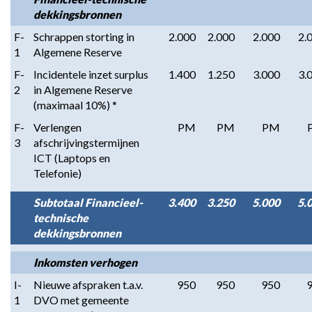
dekkingsbronnen
F-
Schrappen storting in
2.000
2.000
2.000
2.
1
Algemene Reserve
F-
Incidentele inzet surplus
1.400
1.250
3.000
3.
2
in Algemene Reserve
(maximaal 10%) *
F-
Verlengen
PM
PM
PM
3
afschrijvingstermijnen
ICT (Laptops en
Telefonie)
Subtotaal Financieel-
3.400
3.250
5.000
5.
technische
dekkingsbronnen
Inkomsten verhogen
I-
Nieuwe afspraken t.a.v.
950
950
950
1
DVO met gemeente