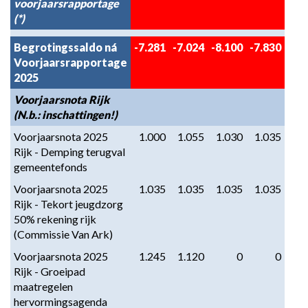
voorjaarsrapportage
(*)
Begrotingssaldo ná
-7.281
-7.024
-8.100
-7.830
Voorjaarsrapportage
2025
Voorjaarsnota Rijk
(N.b.: inschattingen!)
Voorjaarsnota 2025
1.000
1.055
1.030
1.035
Rijk - Demping terugval
gemeentefonds
Voorjaarsnota 2025
1.035
1.035
1.035
1.035
Rijk - Tekort jeugdzorg
50% rekening rijk
(Commissie Van Ark)
Voorjaarsnota 2025
1.245
1.120
0
0
Rijk - Groeipad
maatregelen
hervormingsagenda