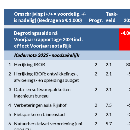
Terug
naar
Omschrijving (+/+ = voordelig, -/-
Taak-
is nadelig) (Bedragen x € 1.000)
Progr.
veld
20
navigatie
-
Begrotingssaldo ná
-4.0
Aangevraagde
Voorjaarsrapportage 2024 incl.
middelen
effect Voorjaarsnota Rijk
voor
Kadernota 2025 - noodzakelijk
2026
e.v.
1
Herijking IBOR
2
2.1
-8
voor
2
Herijking IBOR: ontwikkelings-,
2
2.1
-
nieuw
afvloeiings- en opleidingsbudget
beleid
3
Data- en softwarepakketten
2
2.1
-
-
Ingenieursbureau
Toelichting
4
Verbeteringen aula Rijnhof
2
7.5
-
5
Fietsparkeren binnenstad
2
2.1
-
6
Natuurherstelwet verordening juni
2
5.7
-
2024 EU