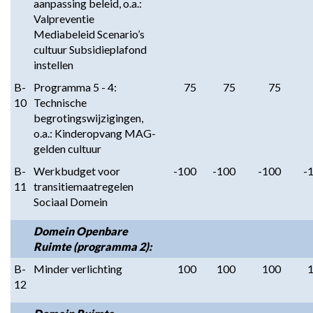
aanpassing beleid, o.a.:
Valpreventie
Mediabeleid Scenario’s
cultuur Subsidieplafond
instellen
B-
Programma 5 - 4:
75
75
75
10
Technische
begrotingswijzigingen,
o.a.: Kinderopvang MAG-
gelden cultuur
B-
Werkbudget voor
-100
-100
-100
-
11
transitiemaatregelen
Sociaal Domein
Domein Openbare
Ruimte (programma 2):
B-
Minder verlichting
100
100
100
12