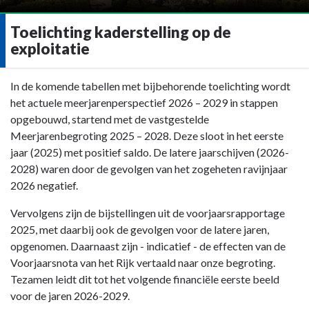
Toelichting kaderstelling op de
exploitatie
Terug
In de komende tabellen met bijbehorende toelichting wordt
naar
het actuele meerjarenperspectief 2026 – 2029 in stappen
navigatie
opgebouwd, startend met de vastgestelde
-
Meerjarenbegroting 2025 – 2028. Deze sloot in het eerste
Toelichting
jaar (2025) met positief saldo. De latere jaarschijven (2026-
kaderstelling
2028) waren door de gevolgen van het zogeheten ravijnjaar
op
2026 negatief.
de
Vervolgens zijn de bijstellingen uit de voorjaarsrapportage
exploitatie
2025, met daarbij ook de gevolgen voor de latere jaren,
-
opgenomen. Daarnaast zijn - indicatief - de effecten van de
Toelichting
Voorjaarsnota van het Rijk vertaald naar onze begroting.
Tezamen leidt dit tot het volgende financiële eerste beeld
voor de jaren 2026-2029.