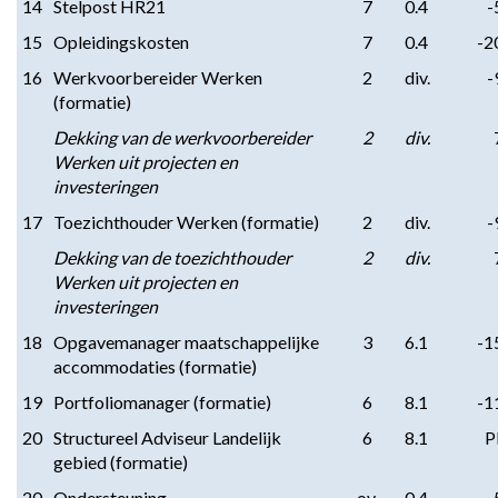
14
Stelpost HR21
7
0.4
-
15
Opleidingskosten
7
0.4
-2
16
Werkvoorbereider Werken
2
div.
-
(formatie)
Dekking van de werkvoorbereider
2
div.
Werken uit projecten en
investeringen
17
Toezichthouder Werken (formatie)
2
div.
-
Dekking van de toezichthouder
2
div.
Werken uit projecten en
investeringen
18
Opgavemanager maatschappelijke
3
6.1
-1
accommodaties (formatie)
19
Portfoliomanager (formatie)
6
8.1
-1
20
Structureel Adviseur Landelijk
6
8.1
gebied (formatie)
20
Ondersteuning
ov.
0.4
-