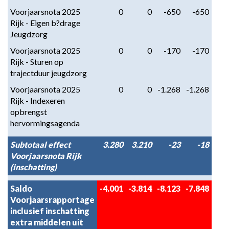
Voorjaarsnota 2025
0
0
-650
-650
Rijk - Eigen b?drage
Jeugdzorg
Voorjaarsnota 2025
0
0
-170
-170
Rijk - Sturen op
trajectduur jeugdzorg
Voorjaarsnota 2025
0
0
-1.268
-1.268
Rijk - Indexeren
opbrengst
hervormingsagenda
Subtotaal effect
3.280
3.210
-23
-18
Voorjaarsnota Rijk
(inschatting)
Saldo
-4.001
-3.814
-8.123
-7.848
Voorjaarsrapportage
inclusief inschatting
extra middelen uit