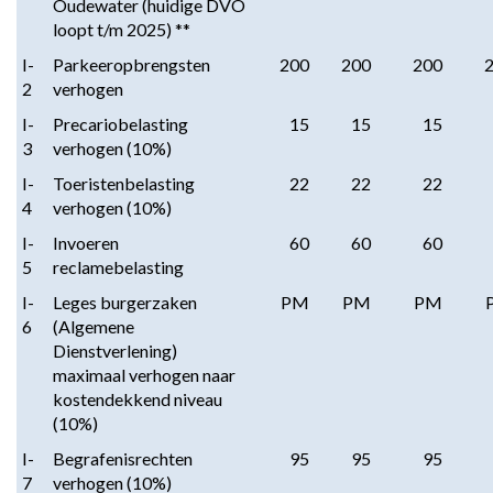
Oudewater (huidige DVO
loopt t/m 2025) **
I-
Parkeeropbrengsten
200
200
200
2
verhogen
I-
Precariobelasting
15
15
15
3
verhogen (10%)
I-
Toeristenbelasting
22
22
22
4
verhogen (10%)
I-
Invoeren
60
60
60
5
reclamebelasting
I-
Leges burgerzaken
PM
PM
PM
6
(Algemene
Dienstverlening)
maximaal verhogen naar
kostendekkend niveau
(10%)
I-
Begrafenisrechten
95
95
95
7
verhogen (10%)