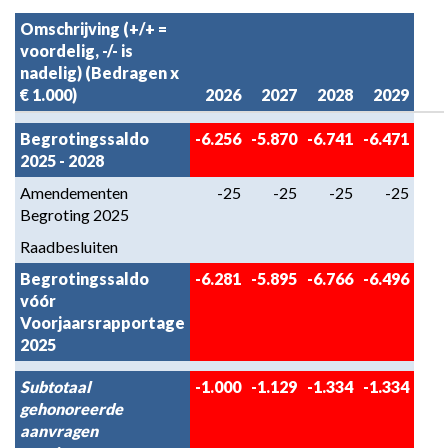
Omschrijving (+/+ =
voordelig, -/- is
nadelig) (Bedragen x
€ 1.000)
2026
2027
2028
2029
Begrotingssaldo
-6.256
-5.870
-6.741
-6.471
2025 - 2028
Amendementen
-25
-25
-25
-25
Begroting 2025
Raadbesluiten
Begrotingssaldo
-6.281
-5.895
-6.766
-6.496
vóór
Voorjaarsrapportage
2025
Subtotaal
-1.000
-1.129
-1.334
-1.334
gehonoreerde
aanvragen